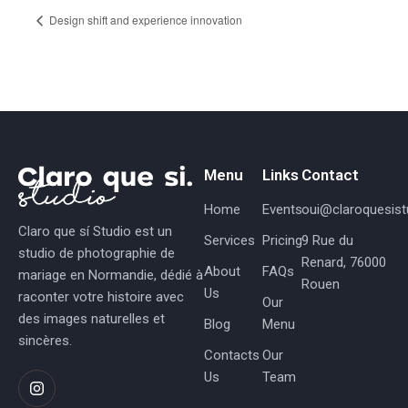
Design shift and experience innovation
Menu
Links
Contact
Home
Events
oui@claroquesistu
Claro que sí Studio est un
Services
Pricing
9 Rue du
studio de photographie de
Renard, 76000
About
FAQs
mariage en Normandie, dédié à
Rouen
Us
raconter votre histoire avec
Our
des images naturelles et
Blog
Menu
sincères.
Contacts
Our
Us
Team