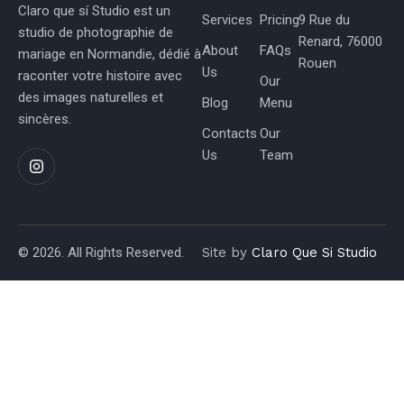
Claro que sí Studio est un
Services
Pricing
9 Rue du
studio de photographie de
Renard, 76000
About
FAQs
mariage en Normandie, dédié à
Rouen
Us
raconter votre histoire avec
Our
des images naturelles et
Blog
Menu
sincères.
Contacts
Our
Us
Team
© 2026. All Rights Reserved.
Site by
Claro Que Si Studio