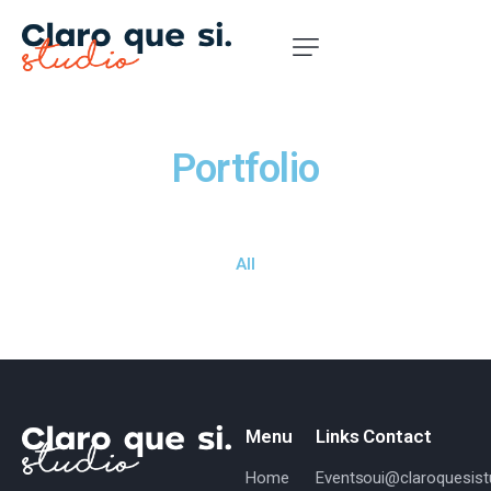
Portfolio
All
Menu
Links
Contact
Home
Events
oui@claroquesistu