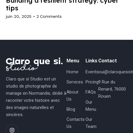
Building a resilient strategy: cyber
tips
juin 20, 2025
2
Comments
Menu
Links
Contact
Home
Events
oui@claroquesistu
Claro que sí Studio est un
Services
Pricing
9 Rue du
studio de photographie de
Renard, 76000
About
FAQs
mariage en Normandie, dédié à
Rouen
Us
raconter votre histoire avec
Our
des images naturelles et
Blog
Menu
sincères.
Contacts
Our
Us
Team