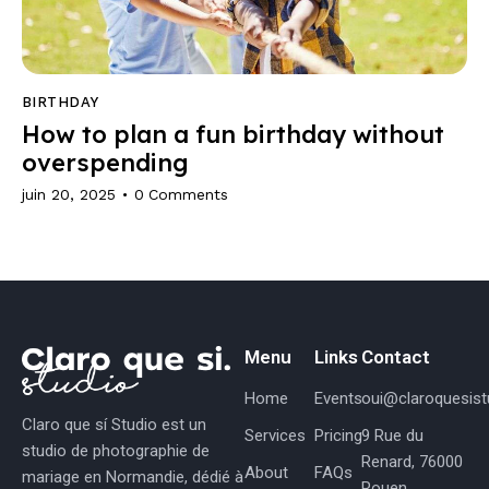
BIRTHDAY
How to plan a fun birthday without
overspending
juin 20, 2025
0
Comments
Menu
Links
Contact
Home
Events
oui@claroquesistu
Claro que sí Studio est un
Services
Pricing
9 Rue du
studio de photographie de
Renard, 76000
About
FAQs
mariage en Normandie, dédié à
Rouen