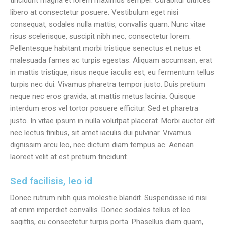
tincidunt magna et lorem maximus semper. Curabitur ultrices
libero at consectetur posuere. Vestibulum eget nisi
consequat, sodales nulla mattis, convallis quam. Nunc vitae
risus scelerisque, suscipit nibh nec, consectetur lorem.
Pellentesque habitant morbi tristique senectus et netus et
malesuada fames ac turpis egestas. Aliquam accumsan, erat
in mattis tristique, risus neque iaculis est, eu fermentum tellus
turpis nec dui. Vivamus pharetra tempor justo. Duis pretium
neque nec eros gravida, at mattis metus lacinia. Quisque
interdum eros vel tortor posuere efficitur. Sed et pharetra
justo. In vitae ipsum in nulla volutpat placerat. Morbi auctor elit
nec lectus finibus, sit amet iaculis dui pulvinar. Vivamus
dignissim arcu leo, nec dictum diam tempus ac. Aenean
laoreet velit at est pretium tincidunt.
Sed facilisis, leo id
Donec rutrum nibh quis molestie blandit. Suspendisse id nisi
at enim imperdiet convallis. Donec sodales tellus et leo
sagittis, eu consectetur turpis porta. Phasellus diam quam,