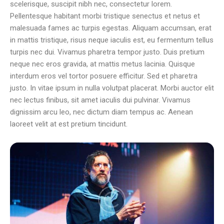
scelerisque, suscipit nibh nec, consectetur lorem.
Pellentesque habitant morbi tristique senectus et netus et
malesuada fames ac turpis egestas. Aliquam accumsan, erat
in mattis tristique, risus neque iaculis est, eu fermentum tellus
turpis nec dui. Vivamus pharetra tempor justo. Duis pretium
neque nec eros gravida, at mattis metus lacinia. Quisque
interdum eros vel tortor posuere efficitur. Sed et pharetra
justo. In vitae ipsum in nulla volutpat placerat. Morbi auctor elit
nec lectus finibus, sit amet iaculis dui pulvinar. Vivamus
dignissim arcu leo, nec dictum diam tempus ac. Aenean
laoreet velit at est pretium tincidunt.