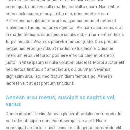
consequat, sodales nulla mattis, convallis quam. Nunc vitae
risus scelerisque, suscipit nibh nec, consectetur lorem.
Pellentesque habitant morbi tristique senectus et netus et
malesuada fames ac turpis egestas. Aliquam accumsan, erat
in mattis tristique, risus neque iaculis est, eu fermentum tellus
turpis nec dui. Vivamus pharetra tempor justo. Duis pretium
neque nec eros gravida, at mattis metus lacinia. Quisque
interdum eros vel tortor posuere efficitur. Sed et pharetra
justo. In vitae ipsum in nulla volutpat placerat. Morbi auctor elit
nec lectus finibus, sit amet iaculis dui pulvinar. Vivamus
dignissim arcu leo, nec dictum diam tempus ac. Aenean
laoreet velit at est pretium tincidunt.
Aenean arcu metus, suscipit ac sagittis vel,
varius
Donec id blandit felis. Aenean placerat sodales commodo. In
sed odio at sapien consequat semper ac a elit. Nunc
consequat ac tortor quis dignissim. Integer ac commodo elit.