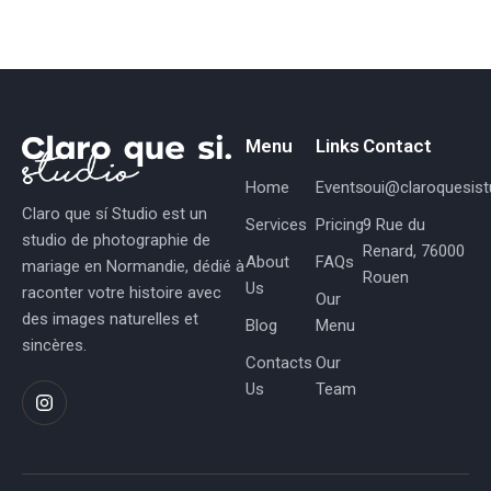
Menu
Links
Contact
Home
Events
oui@claroquesistu
Claro que sí Studio est un
Services
Pricing
9 Rue du
studio de photographie de
Renard, 76000
About
FAQs
mariage en Normandie, dédié à
Rouen
Us
raconter votre histoire avec
Our
des images naturelles et
Blog
Menu
sincères.
Contacts
Our
Us
Team