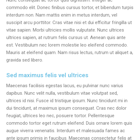
Nunc consequat ac tortor quis dignissim. Integer ac
commodo elit. Donec finibus cursus tortor, et bibendum turpis
interdum non. Nam mattis enim in metus interdum, vel
suscipit arcu porttitor. Cras vitae nisi et dui efficitur fringilla ut
vitae sapien. Morbi ultricies mollis vulputate. Nunc ultrices
ultrices sapien, at rutrum felis cursus ut. Aenean quis ante
est. Vestibulum nec lorem molestie leo eleifend commodo.
Mauris at eleifend quam. Nam risus lectus, rutrum ut aliquet a,
gravida sed libero.
Sed maximus felis vel ultrices
Maecenas facilisis egestas lacus, eu pulvinar nunc varius
dapibus. Nunc velit nulla, vestibulum vitae volutpat sed,
ultrices id nisi. Fusce id tristique ipsum. Nunc tincidunt mi in
dui tincidunt, at maximus ipsum consequat. Cras nec dolor
feugiat, ultrices leo nec, posuere tortor. Pellentesque
commodo tortor eget rutrum eleifend. Duis ornare lorem quis
augue viverra venenatis. Interdum et malesuada fames ac
ante ipsum primis in faucibus. Maecenas consectetur felis at