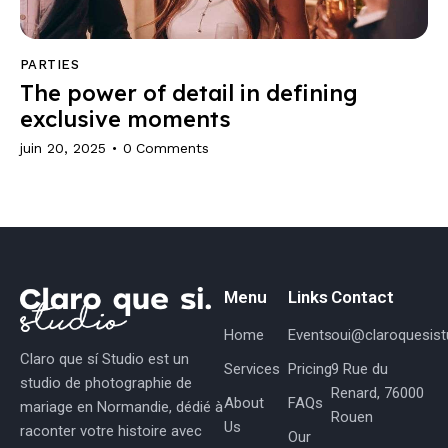
PARTIES
The power of detail in defining
exclusive moments
juin 20, 2025
0
Comments
Menu
Links
Contact
Home
Events
oui@claroquesistu
Claro que sí Studio est un
Services
Pricing
9 Rue du
studio de photographie de
Renard, 76000
About
FAQs
mariage en Normandie, dédié à
Rouen
Us
raconter votre histoire avec
Our