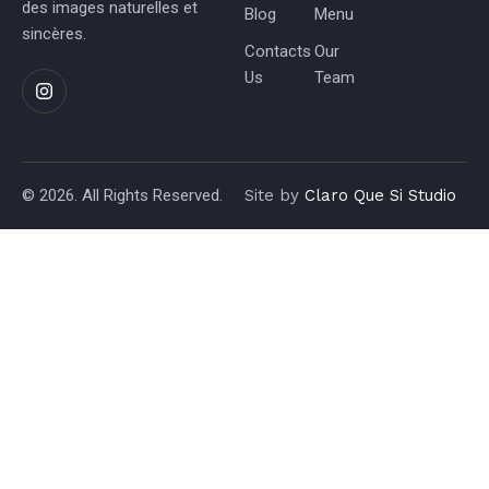
des images naturelles et
Blog
Menu
sincères.
Contacts
Our
Us
Team
© 2026. All Rights Reserved.
Site by
Claro Que Si Studio